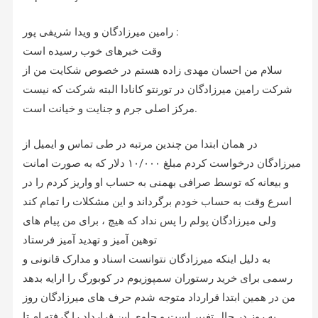
رامین میرزادگان و ویدا شریفی پور :
وقت خبرهای خوب رسیده است
سلام من احسان مهدی زاده هستم در خصوص شکایت من از
شرکت رامین میرزادگان در تورنتو کانادا البته شرکت که نیست
مرکز اصلی جرم و جنایت و خیانت است.
در همان ابتدا من چندین مرتبه در طی تماس و ایمیل از
میرزادگان درخواست کردم مبلغ ۱۰/۰۰۰ دلار که به صورت امانت
و بیعانه که توسط صرافی بهمنی به حساب او واریز کردم را در
اسرع وقت به حساب خودم برگرداند و این مشکلات را تمام کند
ولی میرزادگان پولم را پس نداد که هیچ ، برای من پیام های
توهین آمیز و تهدید آمیز فرستاد
به دلیل اینکه میرزادگان نتوانست اسناد و مدارک قانونی و
رسمی برای خرید رستوران سمپوزیوم در کوبورگ را ارایه بدهد
من در همین ابتدا قرارداد متوجه شدم حرف های میرزادگان روز
به روز در حال تغییر است و جلوی این قرارداد را گرفته ام تا